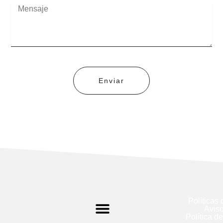
Mensaje
Enviar
Políticas
Aviso
Política d