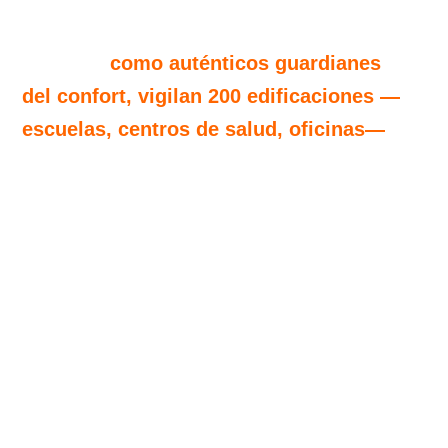
Primero,
como auténticos guardianes
del confort, vigilan 200 edificaciones —
escuelas, centros de salud, oficinas—
midiendo temperatura, humedad, CO₂ y
calidad del aire. Con esos datos crean
modelos predictivos que permiten
decidir, con precisión quirúrgica,
dónde actuar para lograr el máximo
impacto: menos emisiones, más
eficiencia, más bienestar.
Pero su misión no se detiene ahí. Con