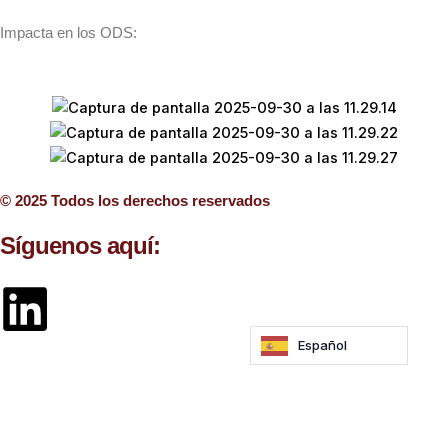
Impacta en los ODS:
© 2025 Todos los derechos reservados
Síguenos aquí:
L
i
Español
n
Recibe las últimas noticias
Súmate a la newsletter