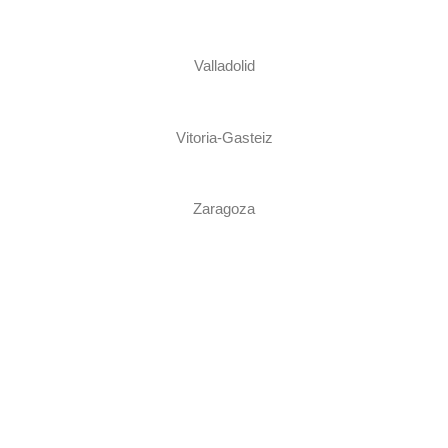
Valladolid
Vitoria-Gasteiz
Zaragoza
Financia
Este proyecto: SGA-NZC-101121530-