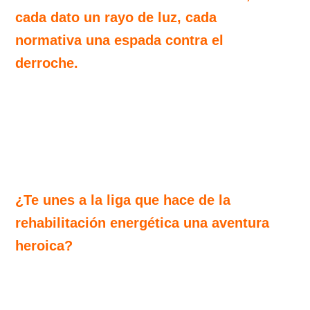
cada dato un rayo de luz, cada
normativa una espada contra el
derroche.
Sevilla se convierte en
laboratorio y fortaleza, abriendo
camino hacia un futuro en el que las
ciudades sean aliadas, no víctimas, del
clima.
¿Te unes a la liga que hace de la
rehabilitación energética una aventura
heroica?