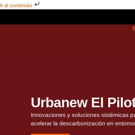
Ir
Ir al contenido
al
contenido
Urbanew El Pilo
Innovaciones y soluciones sistémicas p
acelerar la descarbonización en entorn