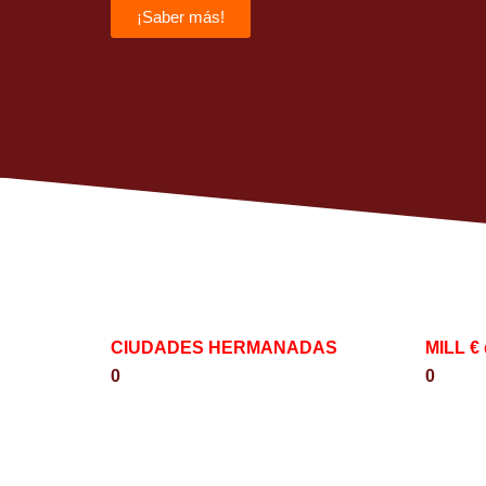
¡Saber más!
CIUDADES HERMANADAS
MILL €
0
0