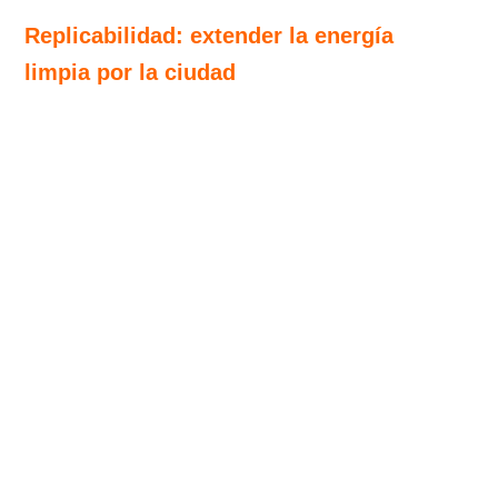
Replicabilidad: extender la energía
limpia por la ciudad
Pero la misión no se detiene ahí.
Madrid es grande, y cada distrito es un
territorio en el que poder actuar. Ya se
han identificado nuevos escenarios en
los que expandir la energía colectiva:
Puente de Vallecas (CEIP Javier de
Miguel), Villa de Vallecas (en conexión
con el Campus Sur), Arganzuela (CEIP
Miguel de Unamuno) y Carabanchel
(CEIP Perú).