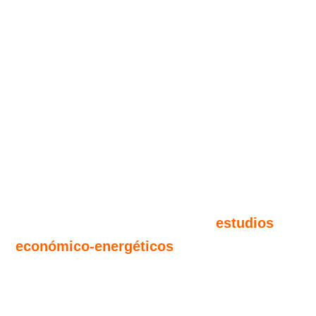
Al mismo tiempo se reforzará a la
ciudadanía mediante una conexión
directa con el Servicio de Asociaciones
del Ayuntamiento que otorgará poderes
extra para lidiar con posibles trabas
burocráticas.
Está previsto además forjar alianzas
para realizar estandarizar los
estudios
económico-energéticos
, que permitan
que otra forma de consumir energía de
forma compartida es posible.