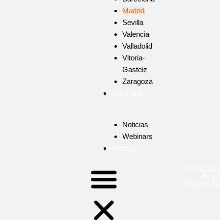
Madrid
Sevilla
Valencia
Valladolid
Vitoria-
Gasteiz
Zaragoza
Actualidad
Noticias
Webinars
Contacto
Políticas
Aviso
Política d