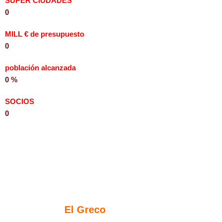
SÚPER CIUDADES
0
MILL € de presupuesto
0
población alcanzada
0
%
SOCIOS
0
En Urbanew EMC3, la ciudad de Madrid
se llenará de héroes y heroínas de la
energía limpia. La Comunidad
Energética
El Greco
en el distrito de