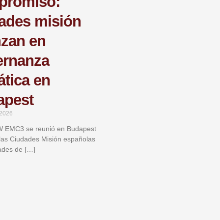
promiso:
ades misión
zan en
ernanza
ática en
apest
 2026
EMC3 se reunió en Budapest
 las Ciudades Misión españolas
dades de […]