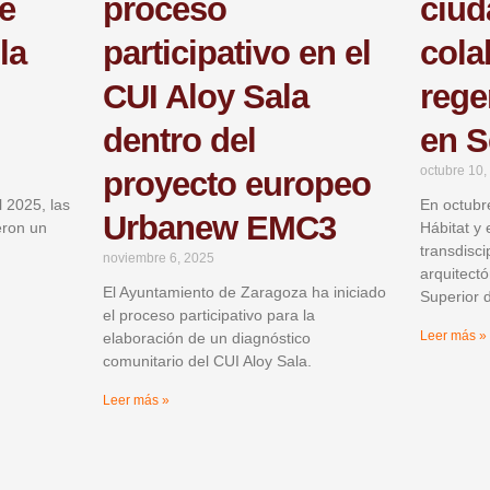
e
proceso
ciud
la
participativo en el
cola
CUI Aloy Sala
rege
dentro del
en S
octubre 10,
proyecto europeo
 2025, las
En octubre
Urbanew EMC3
eron un
Hábitat y 
transdisc
noviembre 6, 2025
arquitect
El Ayuntamiento de Zaragoza ha iniciado
Superior 
el proceso participativo para la
Leer más »
elaboración de un diagnóstico
comunitario del CUI Aloy Sala.
Leer más »