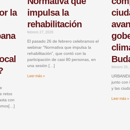
Normativa que
com
or la
impulsa la
ciud
rehabilitación
avan
febrero 27, 2026
bana
gob
El pasado 26 de febrero celebramos el
clim
webinar “Normativa que impulsa la
rehabilitación”, que contó con la
local
Bud
participación de casi 80 personas, en
una sesión […]
febrero 26,
?
URBANEW 
Leer más »
junto con
ue
y las ciu
s retos
Leer más »
asta con
sumos[…]