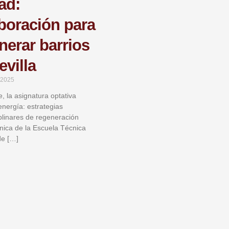
ad:
boración para
nerar barrios
evilla
 2025
, la asignatura optativa
energía: estrategias
iplinares de regeneración
ónica de la Escuela Técnica
de […]