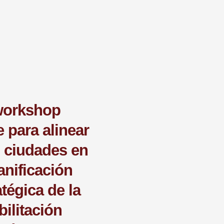
workshop
e para alinear
s ciudades en
lanificación
atégica de la
bilitación