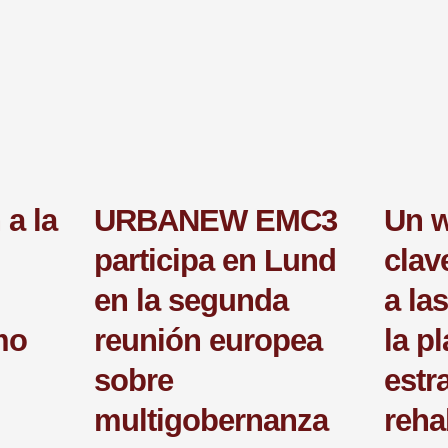
 a la
URBANEW EMC3
Un 
participa en Lund
clav
en la segunda
a la
mo
reunión europea
la p
sobre
estr
multigobernanza
reha