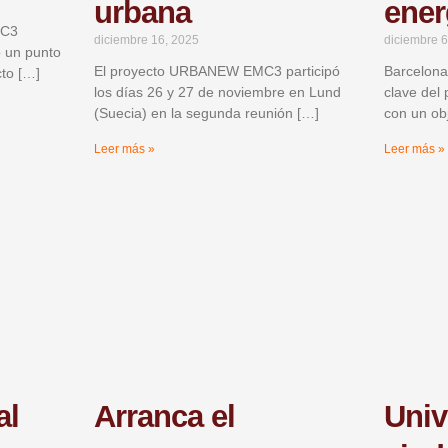
urbana
ener
MC3
diciembre 16, 2025
diciembre 6
o un punto
El proyecto URBANEW EMC3 participó
Barcelona
cto […]
los días 26 y 27 de noviembre en Lund
clave de
(Suecia) en la segunda reunión […]
con un obj
Leer más »
Leer más »
al
Arranca el
Univ