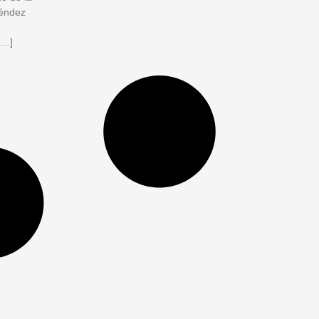
néndez
e
[…]