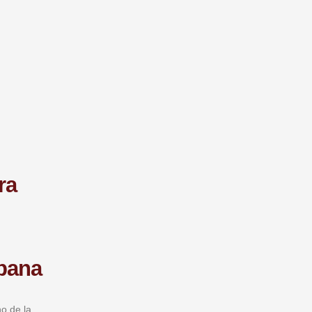
ra
rbana
o de la