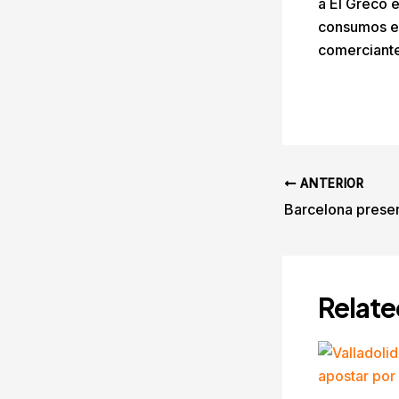
a El Greco e
consumos en
comerciante
ANTERIOR
Relate