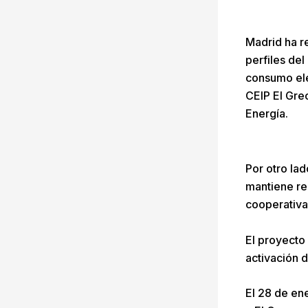
Madrid ha r
perfiles del
consumo elé
CEIP El Gre
Energía.
Por otro la
mantiene re
cooperativa
El proyecto 
activación d
El 28 de en