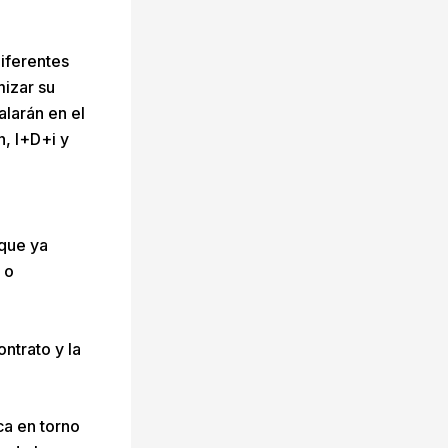
iferentes
mizar su
alarán en el
n, I+D+i y
 que ya
 o
ntrato y la
ca en torno