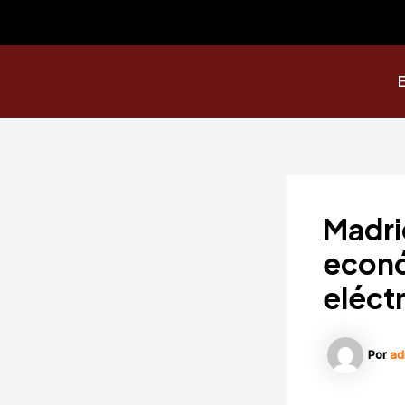
Ir
contenido
al
contenido
Madri
econó
eléct
Por
ad