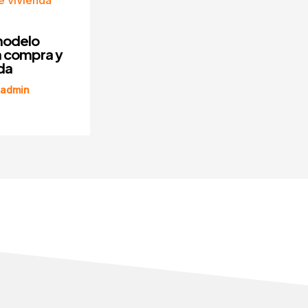
modelo
a compra y
da
admin