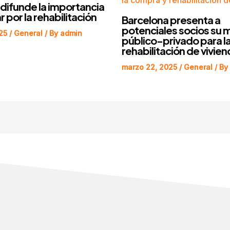
 difunde la importancia
 por la rehabilitación
Barcelona presenta a
potenciales socios su 
025
/
General
/ By
admin
público-privado para l
rehabilitación de vivien
marzo 22, 2025
/
General
/ By